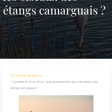
étangs camarguais ?
/
Activités de plein air
/ Jumelles 8×42 ou 10×42 : quel grossissement pour les oiseaux des
étangs camarguais ?